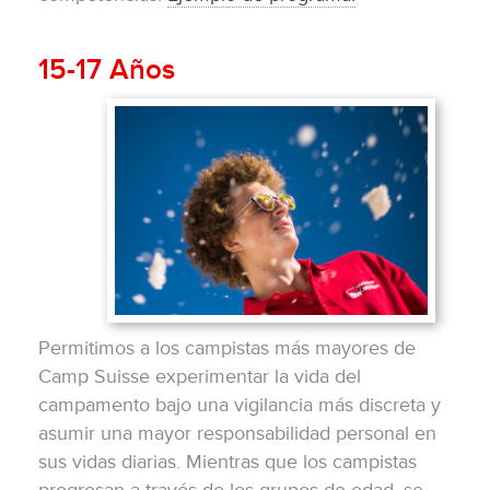
15-17 Años
Permitimos a los campistas más mayores de
Camp Suisse experimentar la vida del
campamento bajo una vigilancia más discreta y
asumir una mayor responsabilidad personal en
sus vidas diarias. Mientras que los campistas
progresan a través de los grupos de edad, se