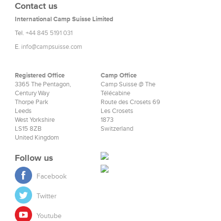
Contact us
International Camp Suisse Limited
Tel.
+44 845 5191 031
E.
info@campsuisse.com
Registered Office
Camp Office
3365 The Pentagon,
Camp Suisse @ The
Century Way
Télécabine
Thorpe Park
Route des Crosets 69
Leeds
Les Crosets
West Yorkshire
1873
LS15 8ZB
Switzerland
United Kingdom
Follow us
Facebook
Twitter
Youtube